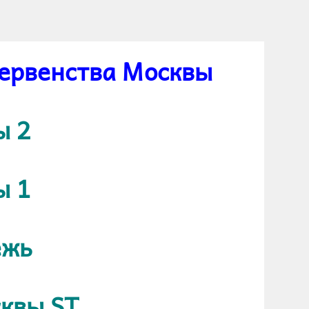
Первенства Москвы
ы 2
ы 1
ежь
квы ST