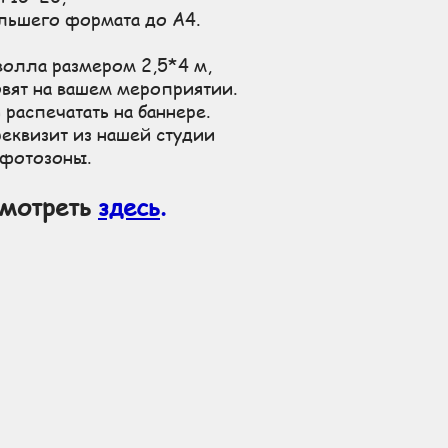
льшего формата до А4.
волла размером 2,5*4 м,
овят на вашем мероприятии.
 распечатать на баннере.
реквизит из нашей студии
 фотозоны.
смотреть
здесь
.
 мобильная фотостудия, профессиональная выездная фотостудия, профессиональная недорогая
енда пресс-волла, печать пресс-волла