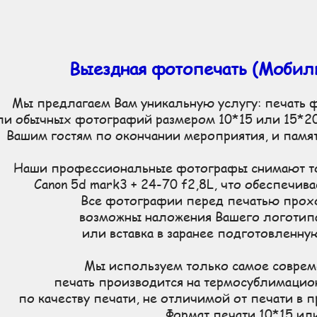
Недорогая профессиональная выездная фотостудия у вас на мероприятии, профессиональное обору
Выездная фотопечать (Мобиль
Мы предлагаем Вам уникальную услугу: печать 
ли обычных фотографий размером 10*15 или 15*20 
Вашим гостям по окончании мероприятия, и памят
Наши профессиональные фотографы снимают т
Canon 5d mark3 + 24-70 f2,8L, что обеспечива
Все фотографии перед печатью прох
возможны наложения Вашего логотип
или вставка в заранее подготовленную
Мы используем только самое соврем
печать производится на термосублимацион
по качеству печати, не отличимой от печати в
Формат печати 10*15 ил