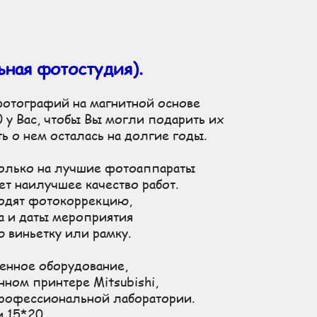
дование, аренда и установка большого пресс-волла 2,5х4м.
ная фотостудия).
фотографий на магнитной основе
у Вас, чтобы Вы могли подарить их
ь о нем осталась на долгие годы.
олько на лучшие фотоаппараты
ет наилучшее качество работ.
одят фотокоррекцию,
а и даты мероприятия
 виньетку или рамку.
енное оборудование,
ном принтере Mitsubishi,
 профессиональной лаборатории.
и 15*20,